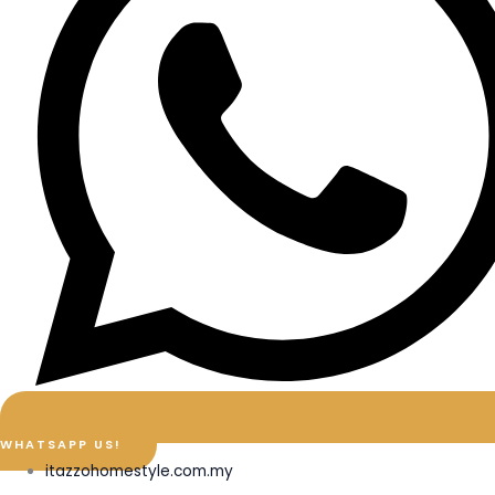
WHATSAPP US!
itazzohomestyle.com.my